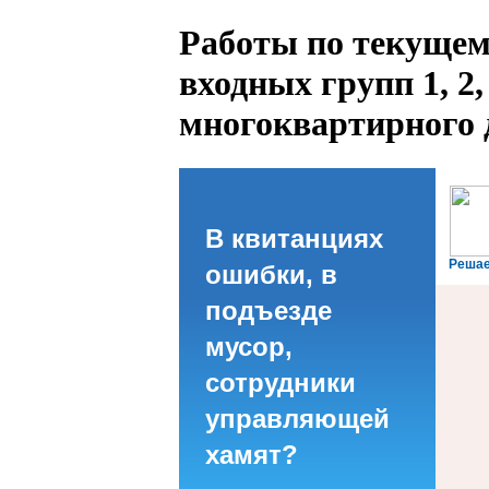
Работы по текущем
входных групп 1, 2, 
многоквартирного 
В квитанциях
Решае
ошибки, в
подъезде
мусор,
сотрудники
управляющей
хамят?