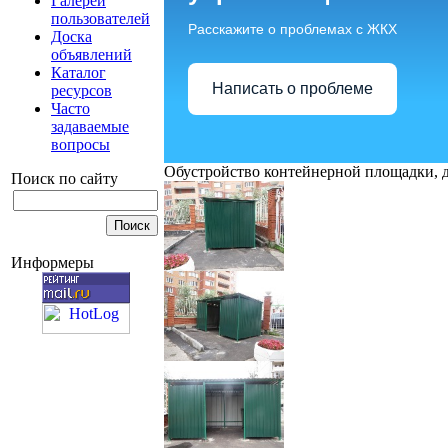
Галереи
пользователей
Расскажите о проблемах с ЖКХ
Доска
объявлений
Каталог
Написать о проблеме
ресурсов
Часто
задаваемые
вопросы
Обустройство контейнерной площадки, д
Поиск по сайту
Информеры