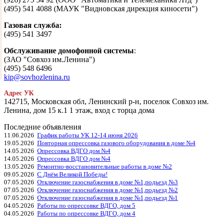
(495) 541 4088 (МАУК "Видновская дирекция киносети")
Газовая служба:
(495) 541 3497
Обслуживание домофонной системы
:
(ЗАО "Совхоз им.Ленина")
(495) 548 6496
kip@sovhozlenina.ru
Адрес УК
142715, Московская обл, Ленинский р-н, поселок Совхоз им.
Ленина, дом 15 к.1 1 этаж, вход с торца дома
Последние объявления
11.06.2026
График работы УК 12-14 июня 2026
19.05.2026
Повторная опрессовка газового оборудования в доме №4
14.05.2026
Опрессовка ВДГО дом №4
14.05.2026
Опрессовка ВДГО дом №4
13.05.2026
Ремонтно-восстановительные работы в доме №2
09.05.2026
С Днём Великой Победы!
07.05.2026
Отключение газоснабжения в доме №1,подьезд №3
07.05.2026
Отключение газоснабжения в доме №1,подьезд №2
07.05.2026
Отключение газоснабжения в доме №1,подьезд №1
04.05.2026
Работы по опрессовке ВДГО, дом 5
04.05.2026
Работы по опрессовке ВДГО, дом 4