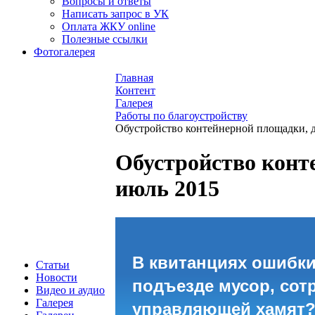
Вопросы и ответы
Написать запрос в УК
Оплата ЖКУ online
Полезные ссылки
Фотогалерея
Главная
Контент
Галерея
Работы по благоустройству
Обустройство контейнерной площадки, д
Обустройство конте
июль 2015
В квитанциях ошибки
Статьи
Новости
подъезде мусор, сот
Видео и аудио
Галерея
управляющей хамят