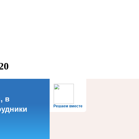
20
, в
Решаем вместе
рудники
?