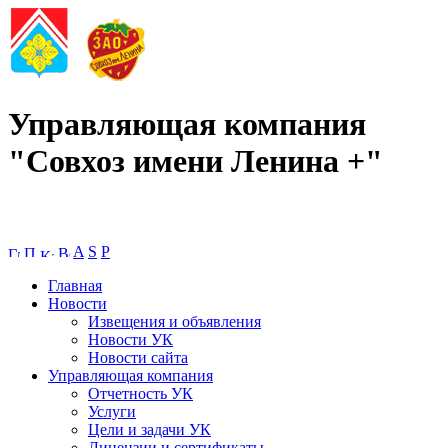
Управляющая компания
"Совхоз имени Ленина +"
A
S
P
Главная
Новости
Извещения и объявления
Новости УК
Новости сайта
Управляющая компания
Отчетность УК
Услуги
Цели и задачи УК
Лицензии и сертификаты