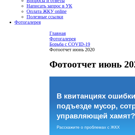
Вопросы и ответы
Написать запрос в УК
Оплата ЖКУ online
Полезные ссылки
Фотогалерея
Главная
Фотогалерея
Борьба с COVID-19
Фотоотчет июнь 2020
Фотоотчет июнь 20
В квитанциях ошибки
подъезде мусор, сот
управляющей хамят
Расскажите о проблемах с ЖКХ