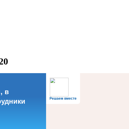
20
, в
Решаем вместе
рудники
?