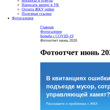
Вопросы и ответы
Написать запрос в УК
Оплата ЖКУ online
Полезные ссылки
Фотогалерея
Главная
Фотогалерея
Борьба с COVID-19
Фотоотчет июнь 2020
Фотоотчет июнь 20
В квитанциях ошибки
подъезде мусор, сот
управляющей хамят
Расскажите о проблемах с ЖКХ