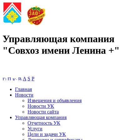
Управляющая компания
"Совхоз имени Ленина +"
A
S
P
Главная
Новости
Извещения и объявления
Новости УК
Новости сайта
Управляющая компания
Отчетность УК
Услуги
Цели и задачи УК
Лицензии и сертификаты