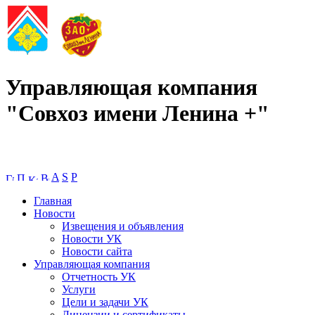
Управляющая компания
"Совхоз имени Ленина +"
A
S
P
Главная
Новости
Извещения и объявления
Новости УК
Новости сайта
Управляющая компания
Отчетность УК
Услуги
Цели и задачи УК
Лицензии и сертификаты