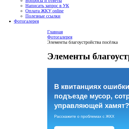
Вопросы и ответы
Написать запрос в УК
Оплата ЖКУ online
Полезные ссылки
Фотогалерея
Главная
Фотогалерея
Элементы благоустройства посёлка
Элементы благоуст
В квитанциях ошибки
подъезде мусор, сот
управляющей хамят
Расскажите о проблемах с ЖКХ