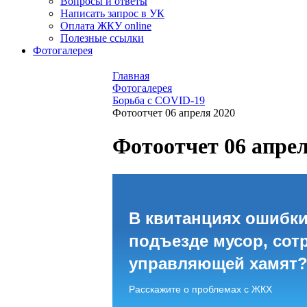
Вопросы и ответы
Написать запрос в УК
Оплата ЖКУ online
Полезные ссылки
Фотогалерея
Главная
Фотогалерея
Борьба с COVID-19
Фотоотчет 06 апреля 2020
Фотоотчет 06 апрел
В квитанциях ошибки
подъезде мусор, сот
управляющей хамят
Расскажите о проблемах с ЖКХ