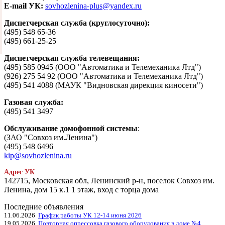
E-mail УК:
sovhozlenina-plus@yandex.ru
Диспетчерская служба (круглосуточно):
(495) 548 65-36
(495) 661-25-25
Диспетчерская служба телевещания:
(495) 585 0945 (ООО "Автоматика и Телемеханика Лтд")
(926) 275 54 92 (ООО "Автоматика и Телемеханика Лтд")
(495) 541 4088 (МАУК "Видновская дирекция киносети")
Газовая служба:
(495) 541 3497
Обслуживание домофонной системы
:
(ЗАО "Совхоз им.Ленина")
(495) 548 6496
kip@sovhozlenina.ru
Адрес УК
142715, Московская обл, Ленинский р-н, поселок Совхоз им.
Ленина, дом 15 к.1 1 этаж, вход с торца дома
Последние объявления
11.06.2026
График работы УК 12-14 июня 2026
19.05.2026
Повторная опрессовка газового оборудования в доме №4