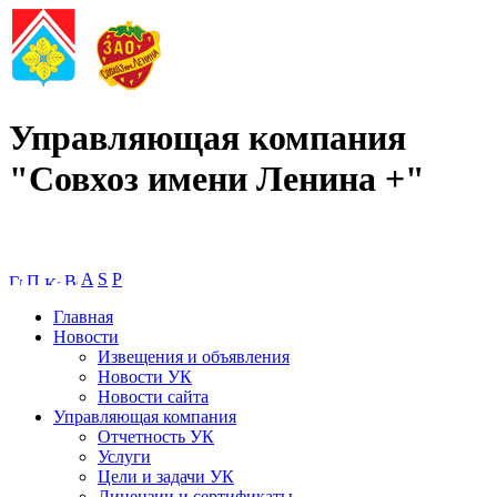
Управляющая компания
"Совхоз имени Ленина +"
A
S
P
Главная
Новости
Извещения и объявления
Новости УК
Новости сайта
Управляющая компания
Отчетность УК
Услуги
Цели и задачи УК
Лицензии и сертификаты