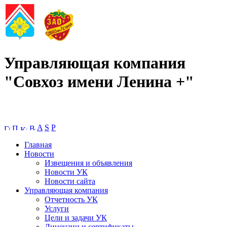
Управляющая компания
"Совхоз имени Ленина +"
A
S
P
Главная
Новости
Извещения и объявления
Новости УК
Новости сайта
Управляющая компания
Отчетность УК
Услуги
Цели и задачи УК
Лицензии и сертификаты