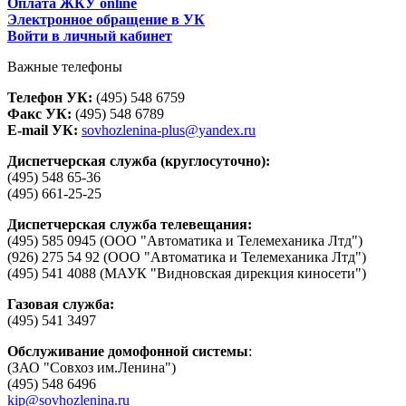
Оплата ЖКУ online
Электронное обращение в УК
Войти в личный кабинет
Важные телефоны
Телефон УК:
(495) 548 6759
Факс УК:
(495) 548 6789
E-mail УК:
sovhozlenina-plus@yandex.ru
Диспетчерская служба (круглосуточно):
(495) 548 65-36
(495) 661-25-25
Диспетчерская служба телевещания:
(495) 585 0945 (ООО "Автоматика и Телемеханика Лтд")
(926) 275 54 92 (ООО "Автоматика и Телемеханика Лтд")
(495) 541 4088 (МАУК "Видновская дирекция киносети")
Газовая служба:
(495) 541 3497
Обслуживание домофонной системы
:
(ЗАО "Совхоз им.Ленина")
(495) 548 6496
kip@sovhozlenina.ru